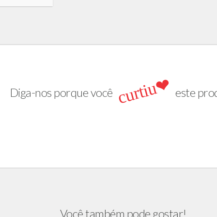
curtiu❤
Diga-nos porque você
este pro
Você também pode gostar!