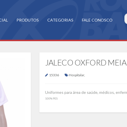
CIAL
PRODUTOS
CATEGORIAS
FALE CONOSCO
JALECO OXFORD MEIA
15336
Hospitalar
,
Uniformes para área de saúde, médicos, enferme
100% PES