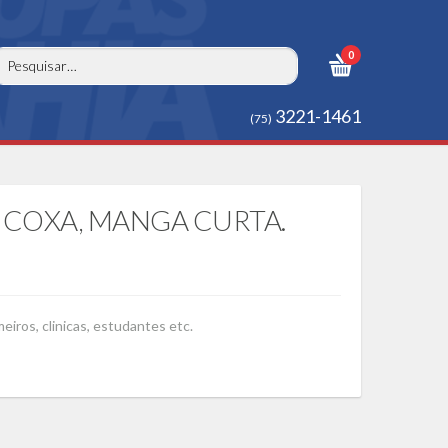
0
3221-1461
(75)
 COXA, MANGA CURTA.
iros, clinicas, estudantes etc.